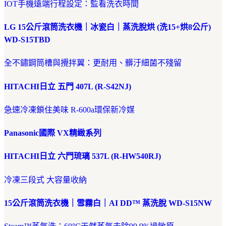
IOT手機遠端行程設定：監看洗衣時間
LG 15公斤滾筒洗衣機｜冰瓷白｜蒸洗脫烘 (洗15+烘8公斤)
WD-S15TBD
全不鏽鋼筒槽與攪拌翼：更耐用、髒汙細菌不殘留
HITACHI日立 五門 407L (R-S42NJ)
急速冷凍鎖住美味 R-600a環保新冷媒
Panasonic國際 VX精緻系列
HITACHI日立 六門琉璃 537L (R-HW540RJ)
冷凍三段式 大容量收納
15公斤滾筒洗衣機｜雪霧白｜AI DD™ 蒸洗脫 WD-S15NW