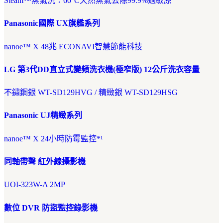
Steam™蒸氣洗：60°C天然蒸氣去除99.9%過敏原
Panasonic國際 UX旗艦系列
nanoe™ X 48兆 ECONAVI智慧節能科技
LG 第3代DD直立式變頻洗衣機(極窄版) 12公斤洗衣容量
不鏽鋼銀 WT-SD129HVG / 精緻銀 WT-SD129HSG
Panasonic UJ精緻系列
nanoe™ X 24小時防霉監控*¹
同軸帶聲 紅外線攝影機
UOI-323W-A 2MP
數位 DVR 防盜監控錄影機