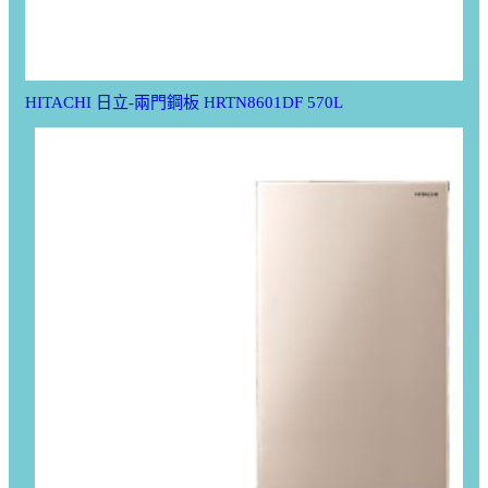
HITACHI 日立-兩門鋼板 HRTN8601DF 570L