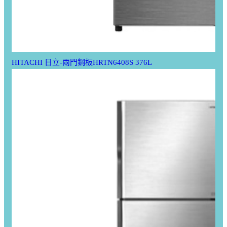
HITACHI 日立-兩門鋼板HRTN6408S 376L