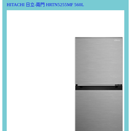
HITACHI 日立-兩門 HRTN5255MF 560L