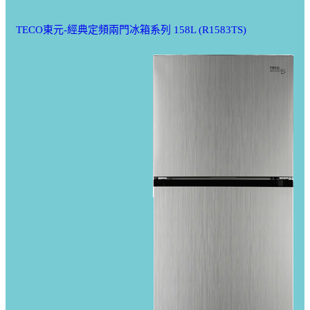
TECO東元-經典定頻兩門冰箱系列 158L (R1583TS)