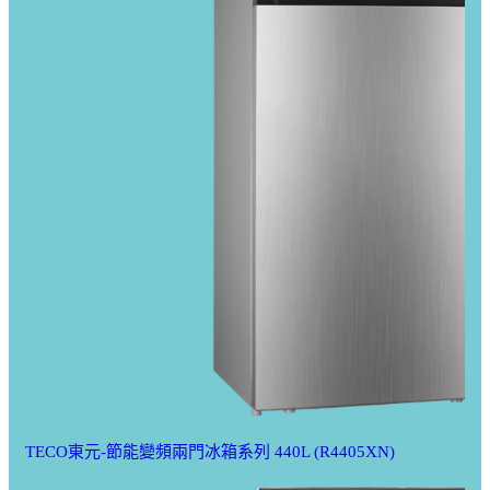
TECO東元-節能變頻兩門冰箱系列 440L (R4405XN)