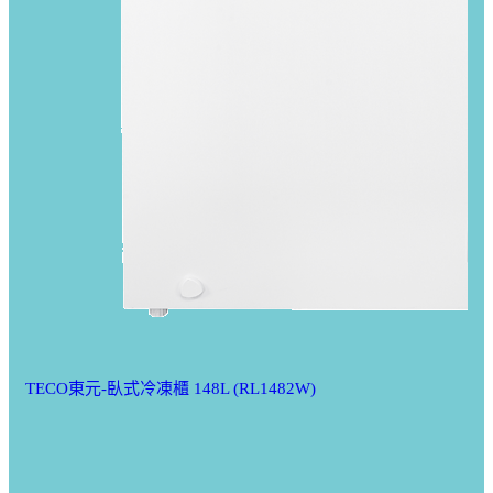
TECO東元-臥式冷凍櫃 148L (RL1482W)