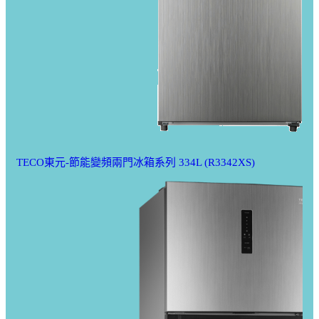
TECO東元-節能變頻兩門冰箱系列 334L (R3342XS)