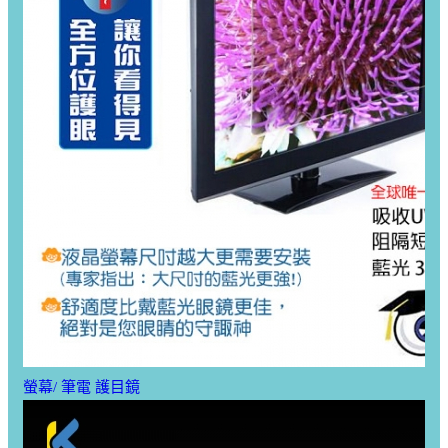
螢幕/ 筆電 護目鏡