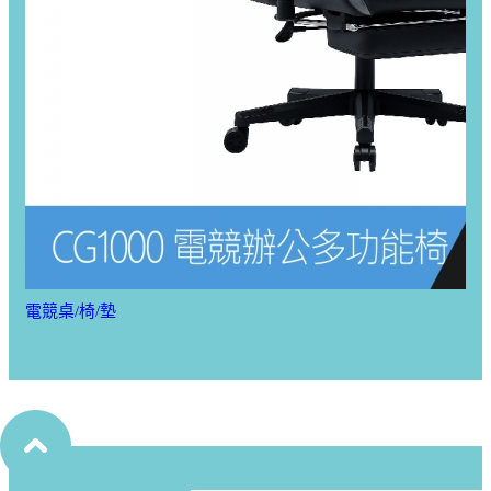
電競桌/椅/墊