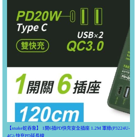
【snake蛇吞象】 1開6插PD快充安全插座 1.2M 軍綠(P3224U-
4G) 快充PD延長線