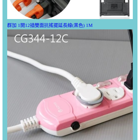
群加 1開12插雙面抗搖擺延長線(黑色) 1M