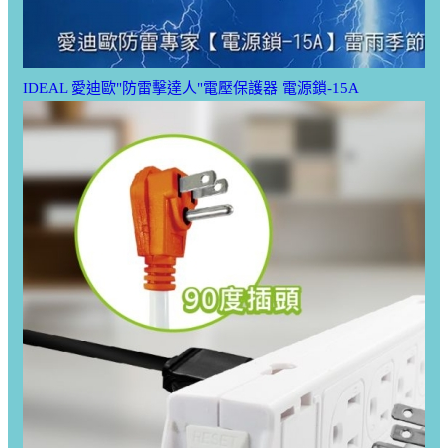
IDEAL 愛迪歐"防雷擊達人"電壓保護器 電源鎖-15A