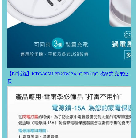
【BC博銓】KTC-805U PD20W 2A1C PD+QC 收納式 充電延
長