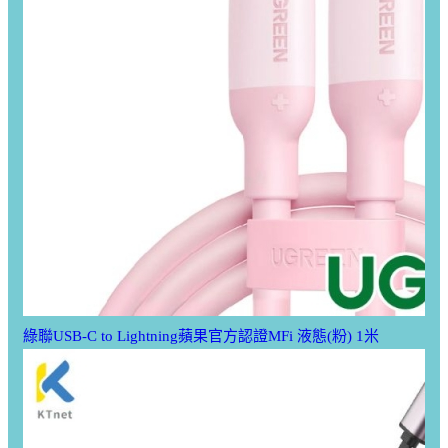
綠聯USB-C to Lightning蘋果官方認證MFi 液態(粉) 1米