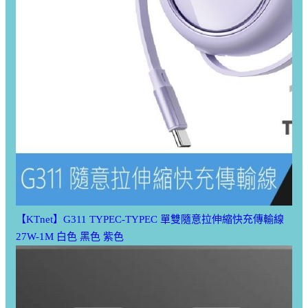
【KTnet】G311 TYPEC-TYPEC 單雙隨意拉伸縮快充傳輸線
27W-1M 白色 黑色 紫色