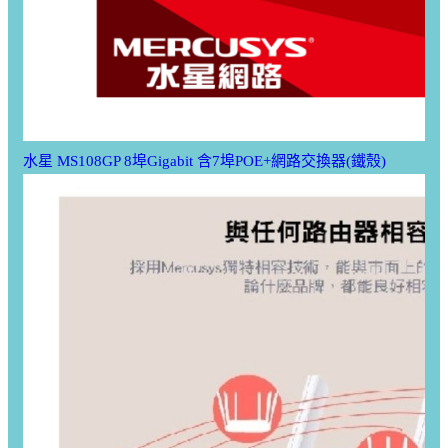
水星 MS108GP 8埠Gigabit 含7埠POE+網路交換器(鐵殼)