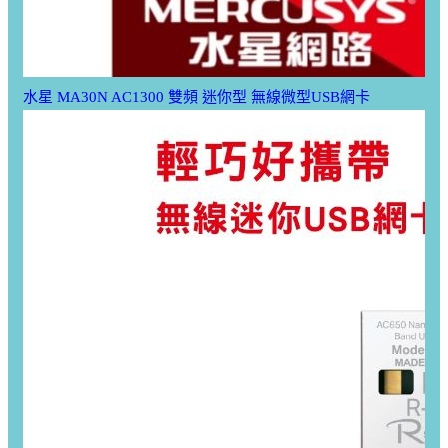
水星 MA30N AC1300 雙頻 迷你型 無線微型USB網卡